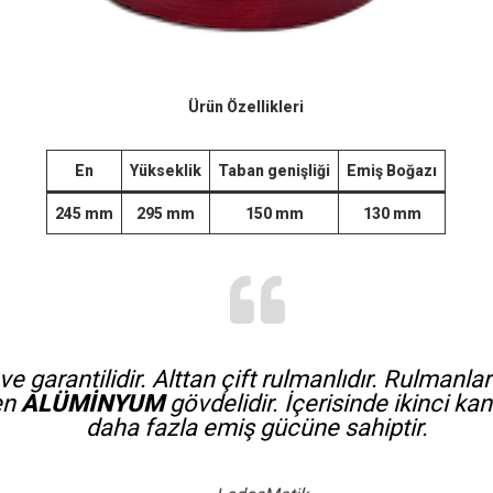
Ürün Özellikleri
En
Yükseklik
Taban genişliği
Emiş Boğazı
245
mm
295
mm
150
mm
130
mm
 ve garantilidir. Alttan çift rulmanlıdır. Rulmanla
en
ALÜMİNYUM
gövdelidir. İçerisinde ikinci ka
daha fazla emiş gücüne sahiptir.