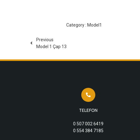
Category :
Model1
Previous
Model 1 Çap 13
TELEFON
0 507 002 6419
0 554 384 7185