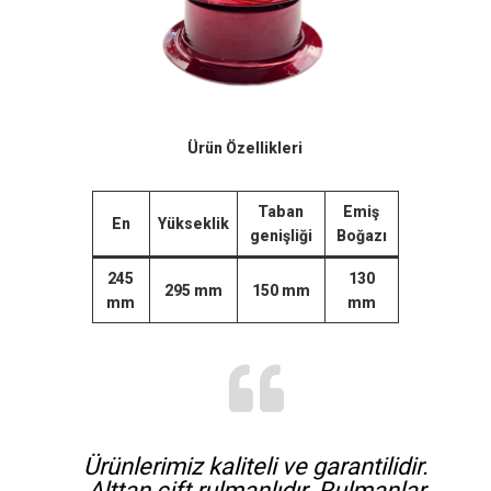
Ürün Özellikleri
Taban
Emiş
En
Yükseklik
genişliği
Boğazı
245
130
295
mm
150
mm
mm
mm
Ürünlerimiz kaliteli ve garantilidir.
Alttan çift rulmanlıdır. Rulmanlar