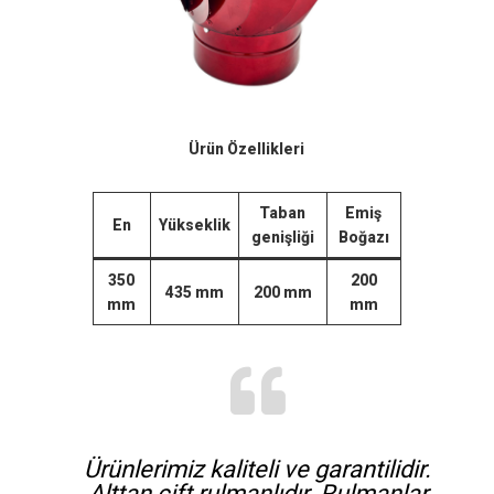
Ürün Özellikleri
Taban
Emiş
En
Yükseklik
genişliği
Boğazı
350
200
435
mm
200
mm
mm
mm
Ürünlerimiz kaliteli ve garantilidir.
Alttan çift rulmanlıdır. Rulmanlar