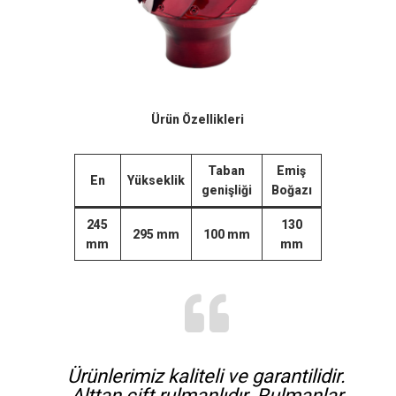
Ürün Özellikleri
Taban
Emiş
En
Yükseklik
genişliği
Boğazı
245
130
295
mm
100
mm
mm
mm
Ürünlerimiz kaliteli ve garantilidir.
Alttan çift rulmanlıdır. Rulmanlar